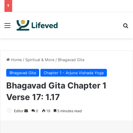
Menu
S
Home
/
Spiritual & More
/
Bhagavad Gita
Bhagavad Gita
Chapter 1 - Arjuna Vishada Yoga
Bhagavad Gita Chapter 1
Verse 17: 1.17
Editor
S
0
19
5 minutes read
e
n
d