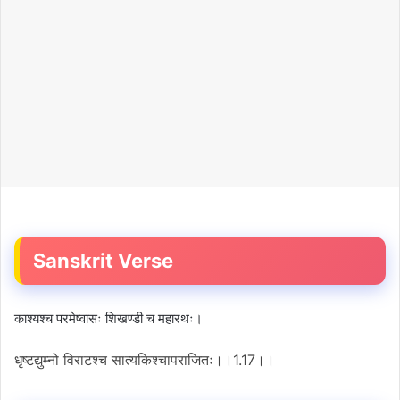
a
n
e
m
a
i
l
Sanskrit Verse
काश्यश्च परमेष्वासः शिखण्डी च महारथः।
धृष्टद्युम्नो विराटश्च सात्यकिश्चापराजितः।।1.17।।