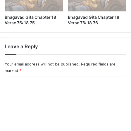
1
.
1
Bhagavad Gita Chapter 18
Bhagavad Gita Chapter 18
8
Verse 75: 18.75
Verse 76: 18.76
Leave a Reply
Your email address will not be published.
Required fields are
marked
*
C
o
m
m
e
n