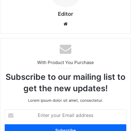
Editor
We
bsi
te
With Product You Purchase
Subscribe to our mailing list to
get the new updates!
Lorem ipsum dolor sit amet, consectetur.
E
n
t
e