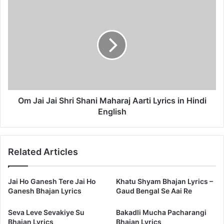
Om
Jai
Jai
Shri
Shani
Maharaj
Aarti
Lyrics
in
Hindi
Om Jai Jai Shri Shani Maharaj Aarti Lyrics in Hindi
English
English
Related Articles
Jai Ho Ganesh Tere Jai Ho
Khatu Shyam Bhajan Lyrics –
Ganesh Bhajan Lyrics
Gaud Bengal Se Aai Re
Seva Leve Sevakiye Su
Bakadli Mucha Pacharangi
Bhajan Lyrics
Bhajan Lyrics