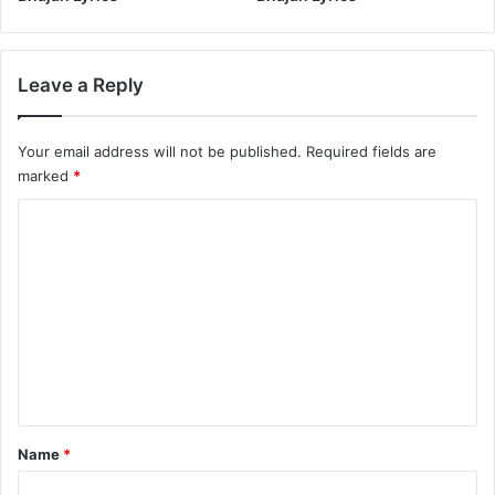
Leave a Reply
Your email address will not be published.
Required fields are
marked
*
C
o
m
m
e
n
t
*
Name
*