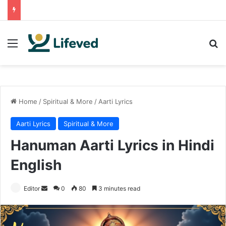
Menu
Se
Home
/
Spiritual & More
/
Aarti Lyrics
Aarti Lyrics
Spiritual & More
Hanuman Aarti Lyrics in Hindi
English
Send
Editor
0
80
3 minutes read
an
email