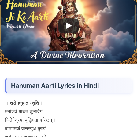
Hanuman Aarti Lyrics in Hindi
॥ श्री हनुमंत स्तुति ॥
मनोजवं मारुत तुल्यवेगं,
जितेन्द्रियं, बुद्धिमतां वरिष्ठम् ॥
वातात्मजं वानरयुथ मुख्यं,
श्रीरामदुतं शरणम प्रपद्धे ॥