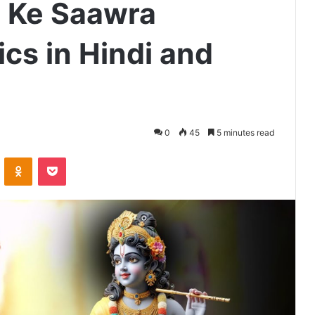
 Ke Saawra
cs in Hindi and
0
45
5 minutes read
VKontakte
Odnoklassniki
Pocket