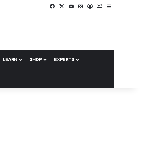
Facebook
X
YouTube
Instagram
Log In
Random Article
Sidebar
LEARN
SHOP
EXPERTS