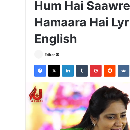
Hum Hai Saawre
Hamaara Hai Lyri
English
Send
Editor
an
Facebook
X
LinkedIn
Tumblr
Pinterest
Reddit
email