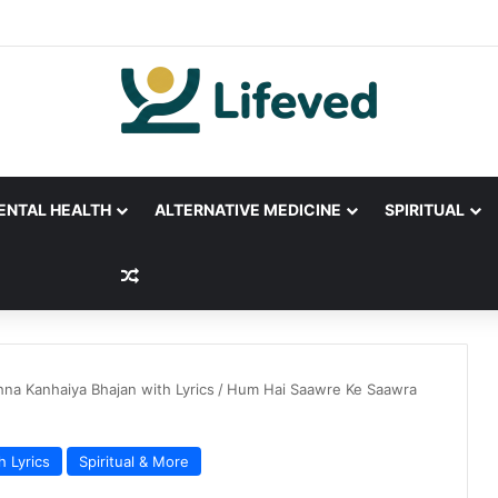
ENTAL HEALTH
ALTERNATIVE MEDICINE
SPIRITUAL
Random Article
hna Kanhaiya Bhajan with Lyrics
/
Hum Hai Saawre Ke Saawra
h Lyrics
Spiritual & More