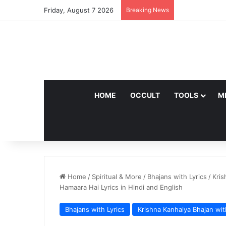
Friday, August 7 2026
Breaking News
HOME
OCCULT
TOOLS
M
Home
/
Spiritual & More
/
Bhajans with Lyrics
/
Kris
Hamaara Hai Lyrics in Hindi and English
Bhajans with Lyrics
Krishna Kanhaiya Bhajan wit