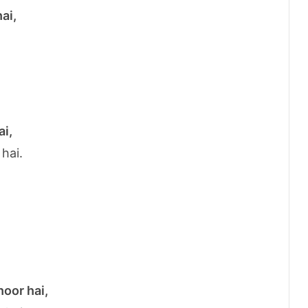
ai,
ai,
hai.
oor hai,