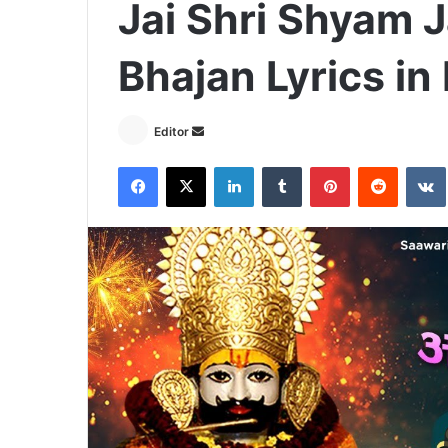
Jai Shri Shyam 
Bhajan Lyrics in
Send
Editor
an
Facebook
X
LinkedIn
Tumblr
Pinterest
Reddit
email