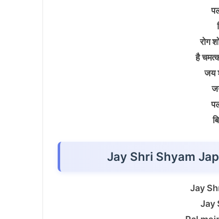
पल 
रोग श
है चमत्
जय श
जय
पल 
ब
Jay Shri Shyam Japo
Jay Sh
Jay 