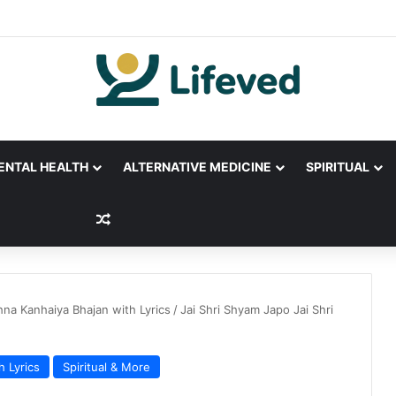
ENTAL HEALTH
ALTERNATIVE MEDICINE
SPIRITUAL
Random Article
hna Kanhaiya Bhajan with Lyrics
/
Jai Shri Shyam Japo Jai Shri
h Lyrics
Spiritual & More