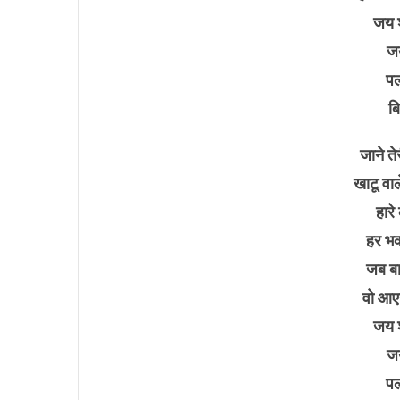
जय श
जय
पल 
ब
जाने ते
खाटू वाल
हारे
हर भक्
जब बाब
वो आए
जय श
जय
पल 