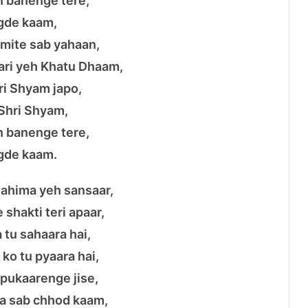
n banenge tere,
gde kaam,
mite sab yahaan,
ari yeh Khatu Dhaam,
ri Shyam japo,
Shri Shyam,
n banenge tere,
gde kaam.
mahima yeh sansaar,
 shakti teri apaar,
 tu sahaara hai,
 ko tu pyaara hai,
pukaarenge jise,
a sab chhod kaam,