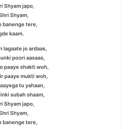
ri Shyam japo,
Shri Shyam,
n banenge tere,
gde kaam.
 lagaate jo ardaas,
unki poori aasaas,
jo paaye shakti woh,
ir paaye mukti woh,
aayega tu yahaan,
 inki subah shaam,
ri Shyam japo,
Shri Shyam,
n banenge tere,