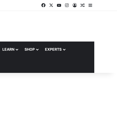
Facebook
X
YouTube
Instagram
Log In
Random Article
Sidebar
LEARN
SHOP
EXPERTS