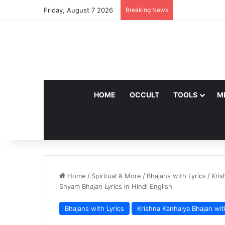
Friday, August 7 2026
Breaking News
HOME
OCCULT
TOOLS
M
Home
/
Spiritual & More
/
Bhajans with Lyrics
/
Kris
Shyam Bhajan Lyrics in Hindi English
Bhajans with Lyrics
Krishna Kanhaiya Bhajan wit