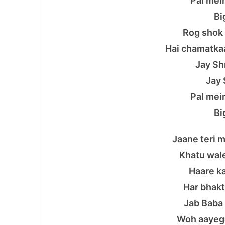
Pal mei
Bi
Rog shok 
Hai chamatka
Jay Sh
Jay 
Pal mei
Bi
Jaane teri 
Khatu wale
Haare ka
Har bhakt
Jab Baba 
Woh aayeg