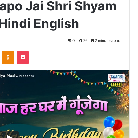
Japo Jai Shri Shyam
 Hindi English
0
76
2 minutes read
VKontakte
Odnoklassniki
Pocket