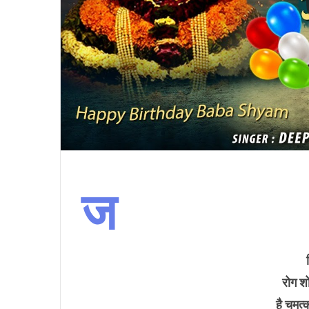
ज
रोग श
है चमत्