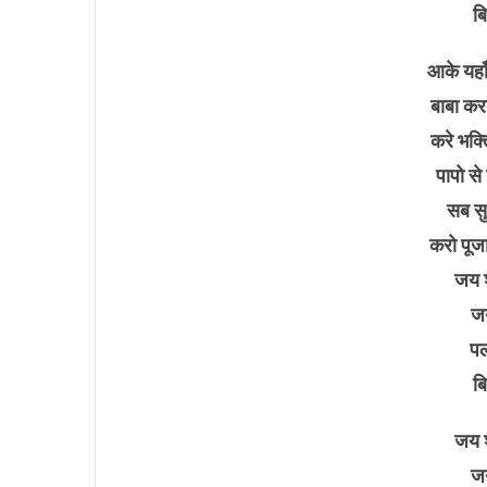
ब
आके यहा
बाबा कर
करे भक्त
पापो से
सब सु
करो पूज
जय श
जय
पल 
ब
जय श
जय