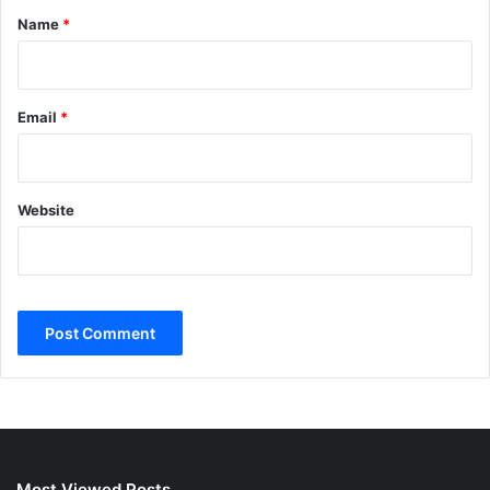
*
Name
*
Email
*
Website
Most Viewed Posts