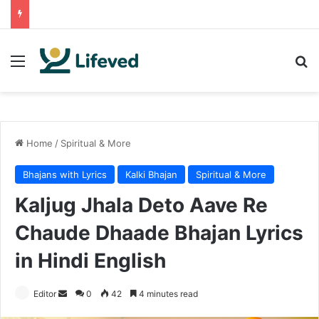
Menu
Se
Home
/
Spiritual & More
Bhajans with Lyrics
Kalki Bhajan
Spiritual & More
Kaljug Jhala Deto Aave Re
Chaude Dhaade Bhajan Lyrics
in Hindi English
Send
Editor
0
42
4 minutes read
an