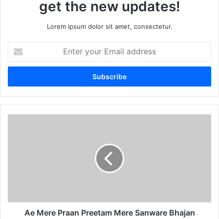
get the new updates!
Lorem ipsum dolor sit amet, consectetur.
Enter
your
Email
address
Ae
Mere
Praan
Preetam
Mere
Sanware
Bhajan
Lyrics
in
Hindi
Ae Mere Praan Preetam Mere Sanware Bhajan