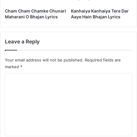
Cham Cham Chamke Chunari
Kanhaiya Kanhaiya Tere Dar
Maharani O Bhajan Lyrics
Aaye Hain Bhajan Lyrics
Leave a Reply
Your email address will not be published.
Required fields are
marked
*
C
o
m
m
e
n
t