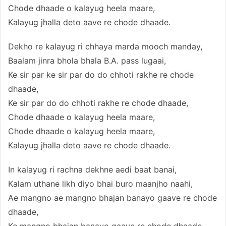
Chode dhaade o kalayug heela maare,
Kalayug jhalla deto aave re chode dhaade.
Dekho re kalayug ri chhaya marda mooch manday,
Baalam jinra bhola bhala B.A. pass lugaai,
Ke sir par ke sir par do do chhoti rakhe re chode
dhaade,
Ke sir par do do chhoti rakhe re chode dhaade,
Chode dhaade o kalayug heela maare,
Chode dhaade o kalayug heela maare,
Kalayug jhalla deto aave re chode dhaade.
In kalayug ri rachna dekhne aedi baat banai,
Kalam uthane likh diyo bhai buro maanjho naahi,
Ae mangno ae mangno bhajan banayo gaave re chode
dhaade,
Ke mangno bhajan banayo gaave re chode dhaade,