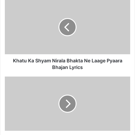
Khatu
Ka
Shyam
Nirala
Bhakta
Ne
Laage
Pyaara
Bhajan
Lyrics
Khatu Ka Shyam Nirala Bhakta Ne Laage Pyaara
Bhajan Lyrics
Devghar
Biraje
Gora
Saath
Baba
Bhola
Nath
Bhajan
Lyrics