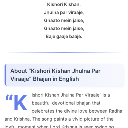
Kishori Kishan,
Jhulna par viraaje,
Ghaato mein jaise,
Ghaato mein jaise,
Baje gaaje baaje.
About “Kishori Kishan Jhulna Par
Viraaje” Bhajan in English
“K
ishori Kishan Jhulna Par Viraaje” is a
beautiful devotional bhajan that
celebrates the divine love between Radha
and Krishna. The song paints a vivid picture of the
joyful moment when Lord Krishna is seen swinging