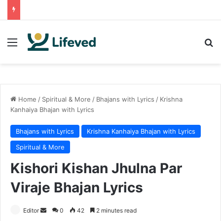
Menu
Se
Home
/
Spiritual & More
/
Bhajans with Lyrics
/
Krishna
Kanhaiya Bhajan with Lyrics
Bhajans with Lyrics
Krishna Kanhaiya Bhajan with Lyrics
Spiritual & More
Kishori Kishan Jhulna Par
Viraje Bhajan Lyrics
Send
Editor
0
42
2 minutes read