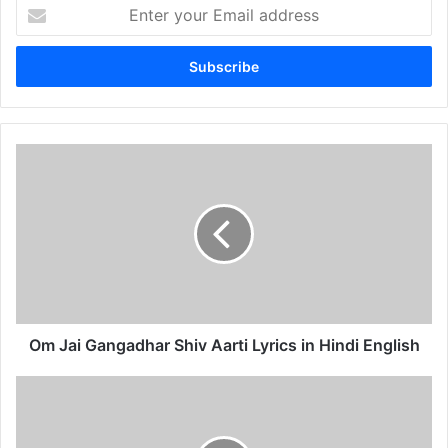
Enter
your
Email
address
Om
Jai
Gangadhar
Shiv
Aarti
Lyrics
in
Hindi
English
Om Jai Gangadhar Shiv Aarti Lyrics in Hindi English
Satya
Sanatan
Sundar
Har