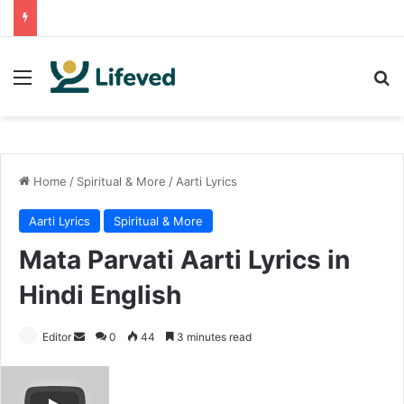
Menu
Se
Home
/
Spiritual & More
/
Aarti Lyrics
Aarti Lyrics
Spiritual & More
Mata Parvati Aarti Lyrics in
Hindi English
Send
Editor
0
44
3 minutes read
an
email