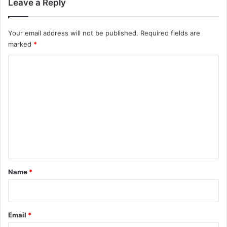
Leave a Reply
Your email address will not be published.
Required fields are
marked
*
C
o
m
m
e
n
t
*
Name
*
Email
*