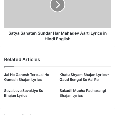
Mahadev
Aarti
Lyrics
in
Hindi
English
Satya Sanatan Sundar Har Mahadev Aarti Lyrics in
Hindi English
Related Articles
Jai Ho Ganesh Tere Jai Ho
Khatu Shyam Bhajan Lyrics –
Ganesh Bhajan Lyrics
Gaud Bengal Se Aai Re
Seva Leve Sevakiye Su
Bakadli Mucha Pacharangi
Bhajan Lyrics
Bhajan Lyrics