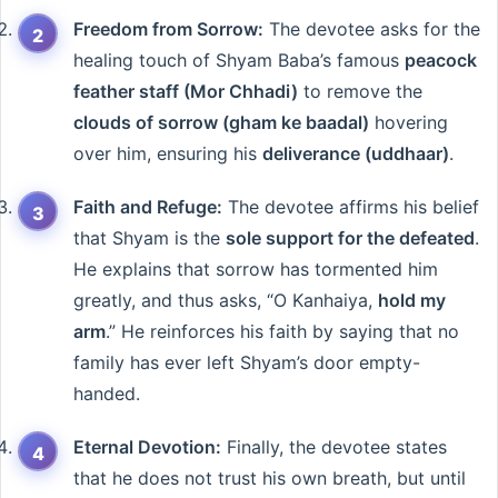
Freedom from Sorrow:
The devotee asks for the
healing touch of Shyam Baba’s famous
peacock
feather staff (Mor Chhadi)
to remove the
clouds of sorrow (gham ke baadal)
hovering
over him, ensuring his
deliverance (uddhaar)
.
Faith and Refuge:
The devotee affirms his belief
that Shyam is the
sole support for the defeated
.
He explains that sorrow has tormented him
greatly, and thus asks, “O Kanhaiya,
hold my
arm
.” He reinforces his faith by saying that no
family has ever left Shyam’s door empty-
handed.
Eternal Devotion:
Finally, the devotee states
that he does not trust his own breath, but until