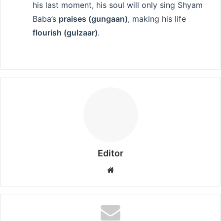
his last moment, his soul will only sing Shyam
Baba’s
praises (gungaan)
, making his life
flourish (gulzaar)
.
Editor
Website