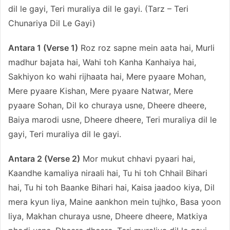
dil le gayi, Teri muraliya dil le gayi. (Tarz – Teri
Chunariya Dil Le Gayi)
Antara 1 (Verse 1)
Roz roz sapne mein aata hai, Murli
madhur bajata hai, Wahi toh Kanha Kanhaiya hai,
Sakhiyon ko wahi rijhaata hai, Mere pyaare Mohan,
Mere pyaare Kishan, Mere pyaare Natwar, Mere
pyaare Sohan, Dil ko churaya usne, Dheere dheere,
Baiya marodi usne, Dheere dheere, Teri muraliya dil le
gayi, Teri muraliya dil le gayi.
Antara 2 (Verse 2)
Mor mukut chhavi pyaari hai,
Kaandhe kamaliya niraali hai, Tu hi toh Chhail Bihari
hai, Tu hi toh Baanke Bihari hai, Kaisa jaadoo kiya, Dil
mera kyun liya, Maine aankhon mein tujhko, Basa yoon
liya, Makhan churaya usne, Dheere dheere, Matkiya