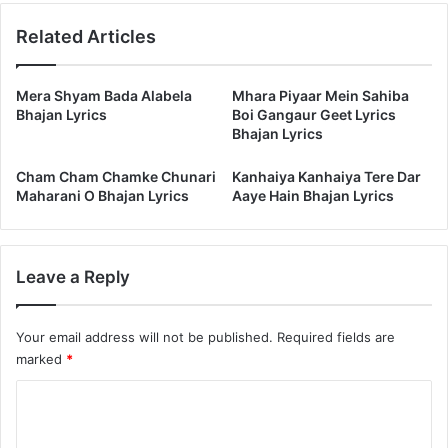
से
Related Articles
तेरा
यार
सुदामा
Mera Shyam Bada Alabela
Mhara Piyaar Mein Sahiba
आया
Bhajan Lyrics
Boi Gangaur Geet Lyrics
है
Bhajan Lyrics
Cham Cham Chamke Chunari
Kanhaiya Kanhaiya Tere Dar
Maharani O Bhajan Lyrics
Aaye Hain Bhajan Lyrics
Leave a Reply
Your email address will not be published.
Required fields are
marked
*
C
o