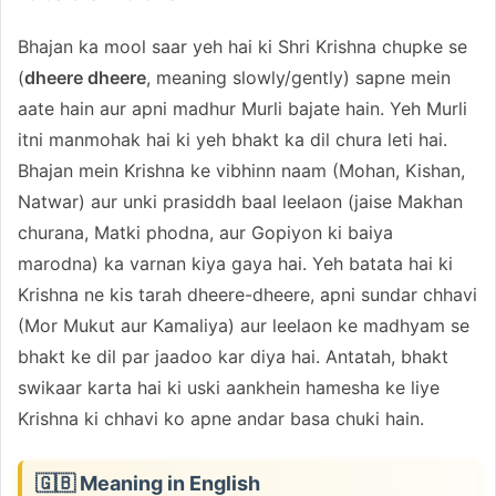
Bhajan ka mool saar yeh hai ki Shri Krishna chupke se
(
dheere dheere
, meaning slowly/gently) sapne mein
aate hain aur apni madhur Murli bajate hain. Yeh Murli
itni manmohak hai ki yeh bhakt ka dil chura leti hai.
Bhajan mein Krishna ke vibhinn naam (Mohan, Kishan,
Natwar) aur unki prasiddh baal leelaon (jaise Makhan
churana, Matki phodna, aur Gopiyon ki baiya
marodna) ka varnan kiya gaya hai. Yeh batata hai ki
Krishna ne kis tarah dheere-dheere, apni sundar chhavi
(Mor Mukut aur Kamaliya) aur leelaon ke madhyam se
bhakt ke dil par jaadoo kar diya hai. Antatah, bhakt
swikaar karta hai ki uski aankhein hamesha ke liye
Krishna ki chhavi ko apne andar basa chuki hain.
🇬🇧 Meaning in English