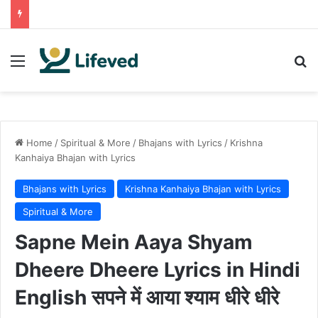
Menu
Se
Home
/
Spiritual & More
/
Bhajans with Lyrics
/
Krishna
Kanhaiya Bhajan with Lyrics
Bhajans with Lyrics
Krishna Kanhaiya Bhajan with Lyrics
Spiritual & More
Sapne Mein Aaya Shyam
Dheere Dheere Lyrics in Hindi
English सपने में आया श्याम धीरे धीरे