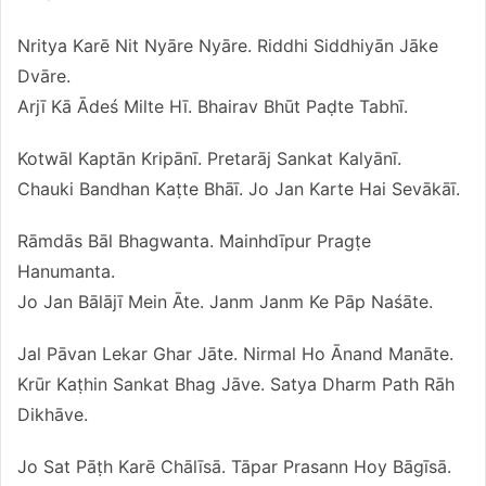
Nritya Karē Nit Nyāre Nyāre. Riddhi Siddhiyān Jāke
Dvāre.
Arjī Kā Ādeś Milte Hī. Bhairav Bhūt Paḍte Tabhī.
Kotwāl Kaptān Kripānī. Pretarāj Sankat Kalyānī.
Chauki Bandhan Kaṭte Bhāī. Jo Jan Karte Hai Sevākāī.
Rāmdās Bāl Bhagwanta. Mainhdīpur Pragṭe
Hanumanta.
Jo Jan Bālājī Mein Āte. Janm Janm Ke Pāp Naśāte.
Jal Pāvan Lekar Ghar Jāte. Nirmal Ho Ānand Manāte.
Krūr Kaṭhin Sankat Bhag Jāve. Satya Dharm Path Rāh
Dikhāve.
Jo Sat Pāṭh Karē Chālīsā. Tāpar Prasann Hoy Bāgīsā.