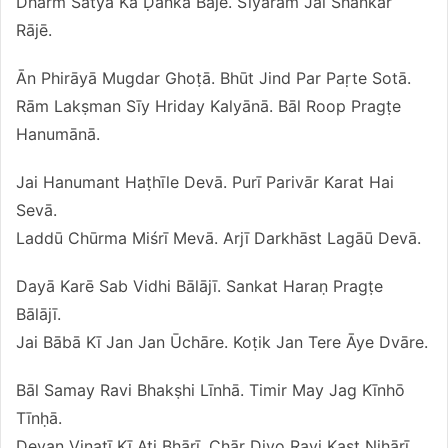
Dharm Satya Kā Ḍankā Bājē. Sīyārām Jai Śhankar
Rājē.
Ān Phirāyā Mugdar Ghoṭā. Bhūt Jind Par Paṛte Sotā.
Rām Lakṣman Sīy Hriday Kalyānā. Bāl Roop Pragṭe
Hanumānā.
Jai Hanumant Haṭhīle Devā. Purī Parivār Karat Hai
Sevā.
Laddū Chūrma Miśrī Mevā. Arjī Darkhāst Lagāū Devā.
Dayā Karē Sab Vidhi Bālājī. Sankat Haraṇ Pragṭe
Bālājī.
Jai Bābā Kī Jan Jan Ūchāre. Koṭik Jan Tere Āye Dvāre.
Bāl Samay Ravi Bhakṣhi Līnhā. Timir May Jag Kīnhō
Tīnḥā.
Devan Vinatī Kī Ati Bhārī. Chāṛ Diyo Ravi Kaṣṭ Nihārī.