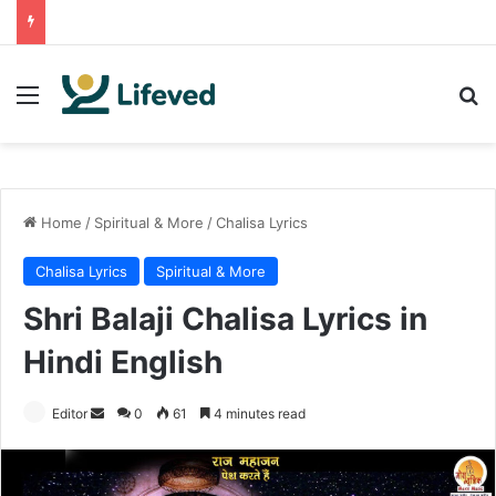
Menu
Se
Home
/
Spiritual & More
/
Chalisa Lyrics
Chalisa Lyrics
Spiritual & More
Shri Balaji Chalisa Lyrics in
Hindi English
Send
Editor
0
61
4 minutes read
an
email