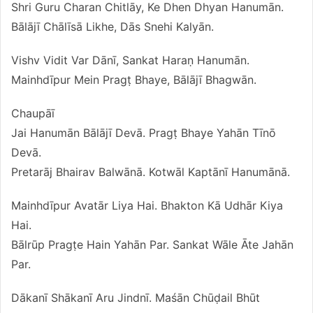
Shri Guru Charan Chitlāy, Ke Dhen Dhyan Hanumān.
Bālājī Chālīsā Likhe, Dās Snehi Kalyān.
Vishv Vidit Var Dānī, Sankat Haraṇ Hanumān.
Mainhdīpur Mein Pragṭ Bhaye, Bālājī Bhagwān.
Chaupāī
Jai Hanumān Bālājī Devā. Pragṭ Bhaye Yahān Tīnō
Devā.
Pretarāj Bhairav Balwānā. Kotwāl Kaptānī Hanumānā.
Mainhdīpur Avatār Liya Hai. Bhakton Kā Udhār Kiya
Hai.
Bālrūp Pragṭe Hain Yahān Par. Sankat Wāle Āte Jahān
Par.
Dākanī Shākanī Aru Jindnī. Maśān Chūḍail Bhūt