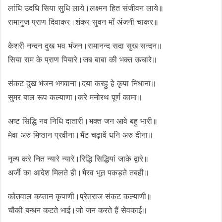
लांघि उदधि सिया सुधि लाये।लक्ष्मन हित संजीवन लाये॥
रामानुज प्राण दिवाकर।शंकर सुवन माँ अंजनी चाकर॥
केशरी नन्दन दुख भव भंजन।रामानन्द सदा सुख सन्दन॥
सिया राम के प्राण पियारे।जब बाबा की भक्त ऊचारे॥
संकट दुख भंजन भगवाना।दया करहु हे कृपा निधाना॥
सुमर बाल रूप कल्याणा।करे मनोरथ पूर्ण कामा॥
अष्ट सिद्धि नव निधि दातारी।भक्त जन आवे बहु भारी॥
मेवा अरु मिष्ठान प्रवीना।भैंट चढ़ावें धनि अरु दीना॥
नृत्य करे नित न्यारे न्यारे।रिद्धि सिद्धियां जाके द्वारे॥
अर्जी का आदेश मिलते ही।भैरव भूत पकड़ते तबही॥
कोतवाल कप्तान कृपाणी।प्रेतराज संकट कल्याणी॥
चौकी बन्धन कटते भाई।जो जन करते हैं सेवकाई॥