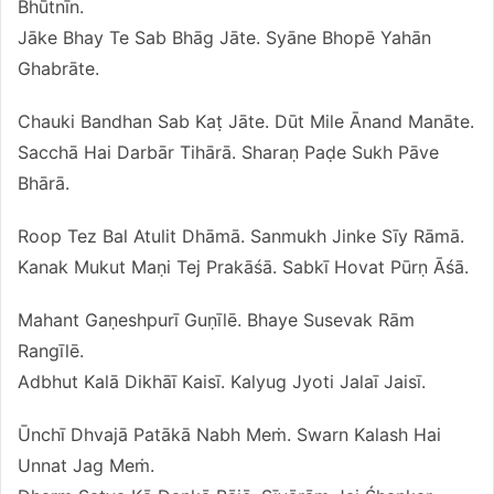
Bhūtnīn.
Jāke Bhay Te Sab Bhāg Jāte. Syāne Bhopē Yahān
Ghabrāte.
Chauki Bandhan Sab Kaṭ Jāte. Dūt Mile Ānand Manāte.
Sacchā Hai Darbār Tihārā. Sharaṇ Paḍe Sukh Pāve
Bhārā.
Roop Tez Bal Atulit Dhāmā. Sanmukh Jinke Sīy Rāmā.
Kanak Mukut Maṇi Tej Prakāśā. Sabkī Hovat Pūrṇ Āśā.
Mahant Gaṇeshpurī Guṇīlē. Bhaye Susevak Rām
Rangīlē.
Adbhut Kalā Dikhāī Kaisī. Kalyug Jyoti Jalaī Jaisī.
Ūnchī Dhvajā Patākā Nabh Meṁ. Swarn Kalash Hai
Unnat Jag Meṁ.