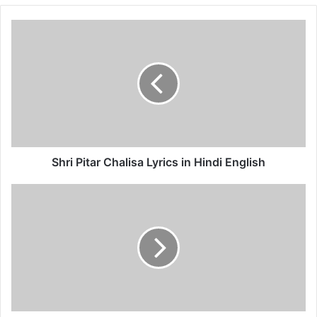
Shri
Pitar
Chalisa
Lyrics
in
Hindi
English
Shri Pitar Chalisa Lyrics in Hindi English
Batuk
Bhairav
Chalisa
Lyrics
in
Hindi
English