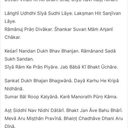
Lāṅghī Udhdhi Sīyā Sudhi Lāye. Lakṣman Hit Sanjīvan
Lāye.
Rāmānuj Prāṇ Divākar. Śhankar Suvan Māṁ Aṅjanī
Chākar.
Keśarī Nandan Dukh Bhav Bhanjan. Rāmānand Sadā
Sukh Sandan.
Sīyā Rām Ke Prāṇ Piyāre. Jab Bābā Kī Bhakt Ūchāre.
Sankat Dukh Bhajan Bhagwānā. Dayā Karhu He Kripā
Nidhānā.
Sumar Bāl Roop Kalyānā. Karē Manorath Pūrṇ Kāma.
Aṣṭ Siddhi Nav Nidhi Dātārī. Bhakt Jan Āve Bahu Bhārī.
Mevā Aru Miṣṭhān Pravīnā. Bhaiṇṭ Chadhāve Dhani Aru
Dīnā.