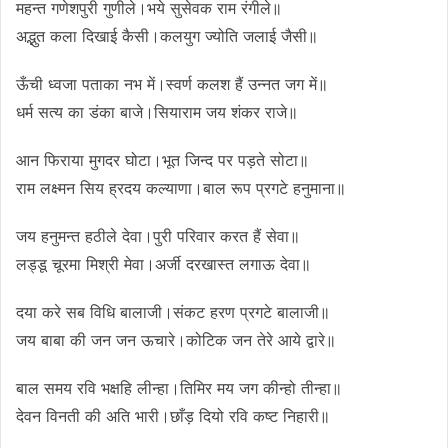
महन्त गणेशपुरी गुणीले।भये सुसेवक राम रंगीले॥
अद्भुत कला दिखाई कैसी।कलयुग ज्योति जलाई जैसी॥
ऊँची ध्वजा पताका नभ में।स्वर्ण कलश हैं उन्नत जग में॥
धर्म सत्य का डंका बाजे।सियाराम जय शंकर राजे॥
आन फिराया मुगदर घोटा।भूत जिन्द पर पड़ते सोटा॥
राम लक्ष्मन सिय ह्रदय कल्याणा।बाल रूप प्रगटे हनुमाना॥
जय हनुमन्त हठीले देवा।पुरी परिवार करत हैं सेवा॥
लड्डू चूरमा मिश्री मेवा।अर्जी दरखास्त लगाऊ देवा॥
दया करे सब विधि बालाजी।संकट हरण प्रगटे बालाजी॥
जय बाबा की जन जन ऊचारे।कोटिक जन तेरे आये द्वारे॥
बाल समय रवि भक्षहि लीन्हा।तिमिर मय जग कीन्हो तीन्हा॥
देवन विनती की अति भारी।छाँड़ दियो रवि कष्ट निहारी॥