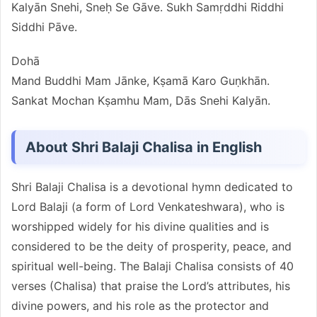
Kalyān Snehi, Sneḥ Se Gāve. Sukh Samṛddhi Riddhi
Siddhi Pāve.
Dohā
Mand Buddhi Mam Jānke, Kṣamā Karo Guṇkhān.
Sankat Mochan Kṣamhu Mam, Dās Snehi Kalyān.
About Shri Balaji Chalisa in English
Shri Balaji Chalisa is a devotional hymn dedicated to
Lord Balaji (a form of Lord Venkateshwara), who is
worshipped widely for his divine qualities and is
considered to be the deity of prosperity, peace, and
spiritual well-being. The Balaji Chalisa consists of 40
verses (Chalisa) that praise the Lord’s attributes, his
divine powers, and his role as the protector and