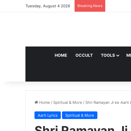
Tuesday, August 4 2026
Breaking News
HOME
OCCULT
TOOLS
M
Home
/
Spiritual & More
/
Shri Ramayan Ji ke Aarti 
Aarti Lyrics
Spiritual & More
Shri Ramayan Ji 