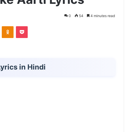
0
54
4 minutes read
VKontakte
Odnoklassniki
Pocket
yrics in Hindi