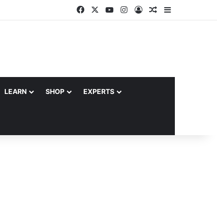
Facebook
X
YouTube
Instagram
Log In
Random Article
Sidebar
LEARN
SHOP
EXPERTS