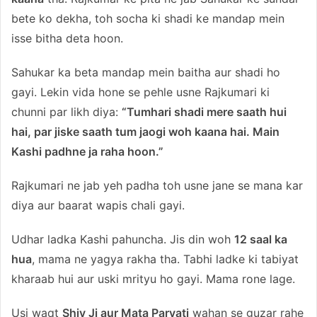
bete ko dekha, toh socha ki shadi ke mandap mein
isse bitha deta hoon.
Sahukar ka beta mandap mein baitha aur shadi ho
gayi. Lekin vida hone se pehle usne Rajkumari ki
chunni par likh diya:
“Tumhari shadi mere saath hui
hai, par jiske saath tum jaogi woh kaana hai. Main
Kashi padhne ja raha hoon.”
Rajkumari ne jab yeh padha toh usne jane se mana kar
diya aur baarat wapis chali gayi.
Udhar ladka Kashi pahuncha. Jis din woh
12 saal ka
hua
, mama ne yagya rakha tha. Tabhi ladke ki tabiyat
kharaab hui aur uski mrityu ho gayi. Mama rone lage.
Usi waqt
Shiv Ji aur Mata Parvati
wahan se guzar rahe