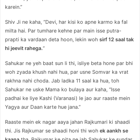
karein.”
Shiv Ji ne kaha, “Devi, har kisi ko apne karmo ka fal
milta hai. Par tumhare kehne par main isse putra-
prapti ka vardaan deta hoon, lekin woh
sirf 12 saal tak
hi jeevit rahega.
“
Sahukar ne yeh baat sun li thi, isliye beta hone par bhi
woh zyada khush nahi hua, par usne Somvar ka vrat
rakhna nahi choda. Jab ladka 11 saal ka hua, toh
Sahukar ne uske Mama ko bulaya aur kaha, “Isse
padhai ke liye Kashi (Varanasi) le jao aur raaste mein
Yagya aur Daan karte hue jana.”
Raaste mein ek nagar aaya jahan Rajkumari ki shaadi
thi. Jis Rajkumar se shaadi honi thi woh
ek aankh se
kaana
tha. Rajkumar ke pita ne jab Sahukar ke sundar