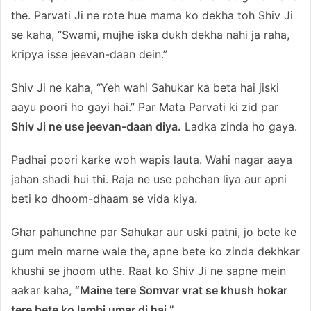
the. Parvati Ji ne rote hue mama ko dekha toh Shiv Ji
se kaha, “Swami, mujhe iska dukh dekha nahi ja raha,
kripya isse jeevan-daan dein.”
Shiv Ji ne kaha, “Yeh wahi Sahukar ka beta hai jiski
aayu poori ho gayi hai.” Par Mata Parvati ki zid par
Shiv Ji ne use jeevan-daan diya.
Ladka zinda ho gaya.
Padhai poori karke woh wapis lauta. Wahi nagar aaya
jahan shadi hui thi. Raja ne use pehchan liya aur apni
beti ko dhoom-dhaam se vida kiya.
Ghar pahunchne par Sahukar aur uski patni, jo bete ke
gum mein marne wale the, apne bete ko zinda dekhkar
khushi se jhoom uthe. Raat ko Shiv Ji ne sapne mein
aakar kaha,
“Maine tere Somvar vrat se khush hokar
tere bete ko lambi umar di hai.”