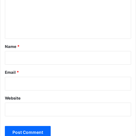
m
e
n
t
*
Name
*
Email
*
Website