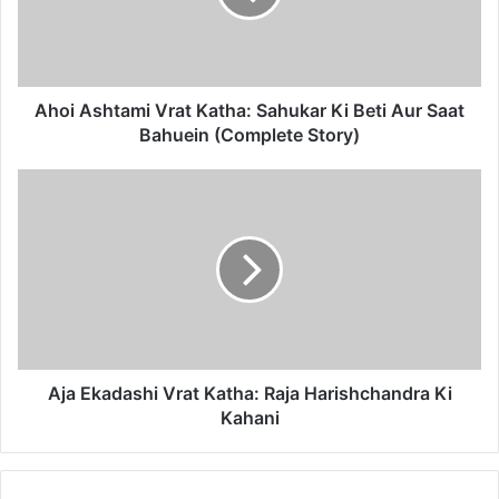
Ki
Beti
Aur
Saat
Bahuein
Ahoi Ashtami Vrat Katha: Sahukar Ki Beti Aur Saat
(Complete
Bahuein (Complete Story)
Story)
Aja
Ekadashi
Vrat
Katha:
Raja
Harishchandra
Ki
Kahani
Aja Ekadashi Vrat Katha: Raja Harishchandra Ki
Kahani