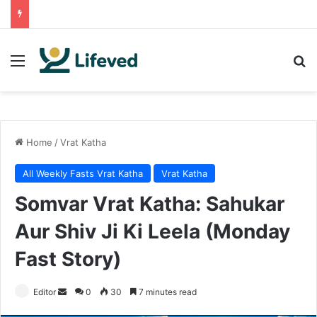
Menu
Se
Home
/
Vrat Katha
All Weekly Fasts Vrat Katha
Vrat Katha
Somvar Vrat Katha: Sahukar
Aur Shiv Ji Ki Leela (Monday
Fast Story)
Send
Editor
0
30
7 minutes read
an